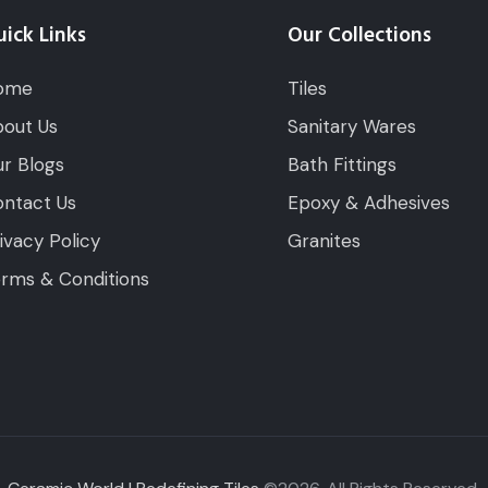
ick Links
Our Collections
ome
Tiles
out Us
Sanitary Wares
r Blogs
Bath Fittings
ntact Us
Epoxy & Adhesives
ivacy Policy
Granites
rms & Conditions